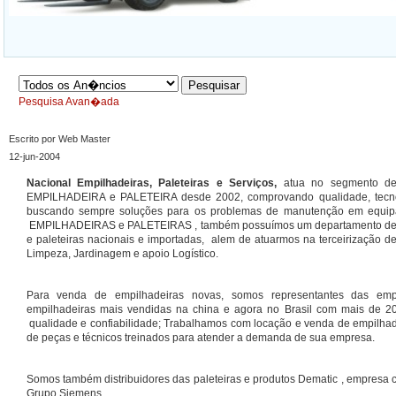
Pesquisa Avan�ada
Escrito por Web Master
12-jun-2004
Nacional Empilhadeiras, Paleteiras e Serviços,
atua no segmento de
EMPILHADEIRA e PALETEIRA desde 2002, comprovando qualidade, tecnol
buscando sempre soluções para os problemas de manutenção em equip
EMPILHADEIRAS e PALETEIRAS , também possuímos um departamento de v
e paleteiras nacionais e importadas, alem de atuarmos na terceirização d
Limpeza, Jardinagem e apoio Logístico.
Para venda de empilhadeiras novas, somos representantes das em
empilhadeiras mais vendidas na china e agora no Brasil com mais de 2
qualidade e confiabilidade; Trabalhamos com locação e venda de empilha
de peças e técnicos treinados para atender a demanda de sua empresa.
Somos também distribuidores das paleteiras e produtos Dematic , empresa 
Grupo Siemens.