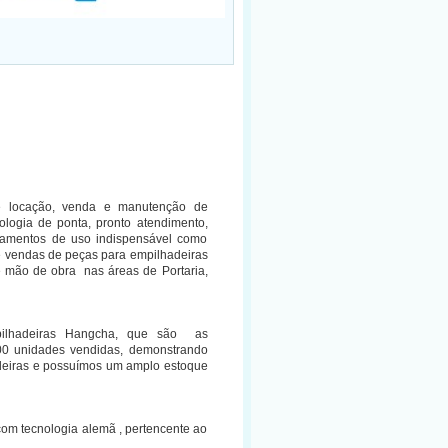
 locação, venda e manutenção de
ogia de ponta, pronto atendimento,
amentos de uso indispensável como
endas de peças para empilhadeiras
e mão de obra nas áreas de Portaria,
pilhadeiras Hangcha, que são as
00 unidades vendidas, demonstrando
deiras e possuímos um amplo estoque
com tecnologia alemã , pertencente ao