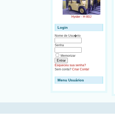
Hyster - H-80J
Login
Nome de Usu�rio
Senha
Memorizar
Esqueceu sua senha?
Sem conta?
Criar Conta!
Menu Usuários